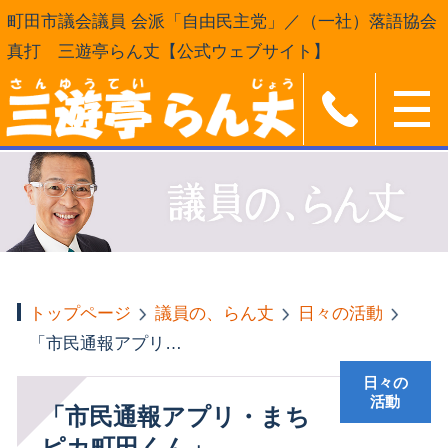
町田市議会議員 会派「自由民主党」／（一社）落語協会
真打 三遊亭らん丈【公式ウェブサイト】
トップページ
議員の、らん丈
日々の活動
「市民通報アプリ・まちピカ町田くん」
日々の
活動
「市民通報アプリ・まち
ピカ町田くん」