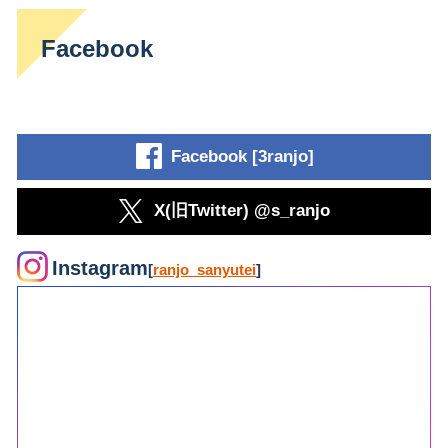
Facebook
Facebook [3ranjo]
X(旧Twitter) @s_ranjo
Instagram
[
ranjo_sanyutei
]