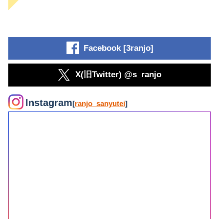
Facebook [3ranjo]
X(旧Twitter) @s_ranjo
Instagram
[
ranjo_sanyutei
]