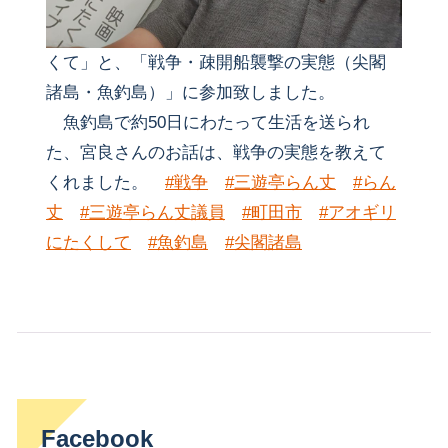
くて」と、「戦争・疎開船襲撃の実態（尖閣
諸島・魚釣島）」に参加致しました。
魚釣島で約50日にわたって生活を送られ
た、宮良さんのお話は、戦争の実態を教えて
くれました。
#戦争
#三遊亭らん丈
#らん
丈
#三遊亭らん丈議員
#町田市
#アオギリ
にたくして
#魚釣島
#尖閣諸島
Facebook