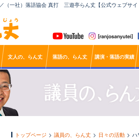
」／（一社）落語協会 真打 三遊亭らん丈【公式ウェブサイ
文人の、らん丈
落語の、らん丈
講演・落語の実績
トップページ
議員の、らん丈
日々の活動