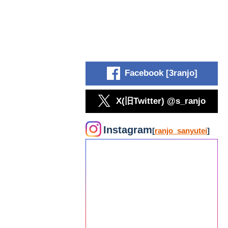
Facebook [3ranjo]
X(旧Twitter) @s_ranjo
Instagram
[
ranjo_sanyutei
]