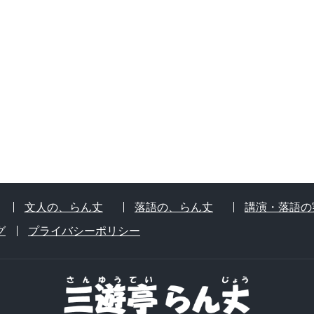
文人の、らん丈
落語の、らん丈
講演・落語の
グ
プライバシーポリシー