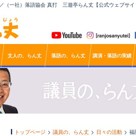
」／（一社）落語協会 真打 三遊亭らん丈【公式ウェブサイ
文人の、らん丈
落語の、らん丈
講演・落語の実績
トップページ
議員の、らん丈
日々の活動