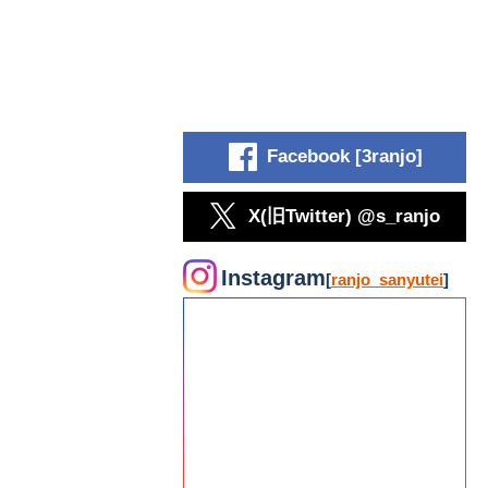
Facebook [3ranjo]
X(旧Twitter) @s_ranjo
Instagram
[
ranjo_sanyutei
]