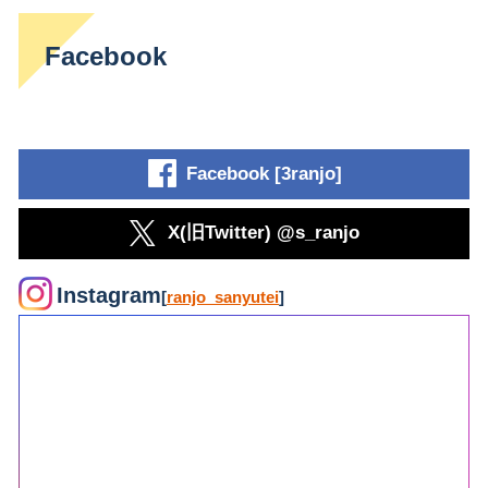
Facebook
Facebook [3ranjo]
X(旧Twitter) @s_ranjo
Instagram
[
ranjo_sanyutei
]