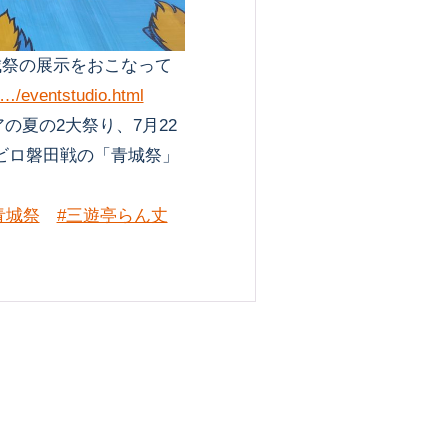
城祭の展示をおこなって
/…/eventstudio.html
の夏の2大祭り、7月22
ビロ磐田戦の「青城祭」
青城祭
#三遊亭らん丈