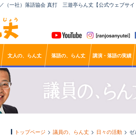
」／（一社）落語協会 真打 三遊亭らん丈【公式ウェブサイ
文人の、らん丈
落語の、らん丈
講演・落語の実績
トップページ
議員の、らん丈
日々の活動