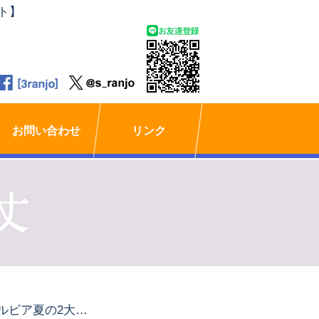
ト】
お問い合わせ
リンク
ゼルビア夏の2大まつり、漢祭り&青城祭