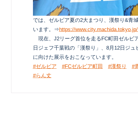
では、ゼルビア夏の2大まつり、漢祭り&青
います。⇒
https://www.city.machida.tokyo.jp
現在、J2リーグ首位を走るFC町田ゼルビア
日ジェフ千葉戦の「漢祭り」、8月12日ジュ
に向けた展示をおこなっています。
#ゼルビア
#FCゼルビア町田
#漢祭り
#
#らん丈