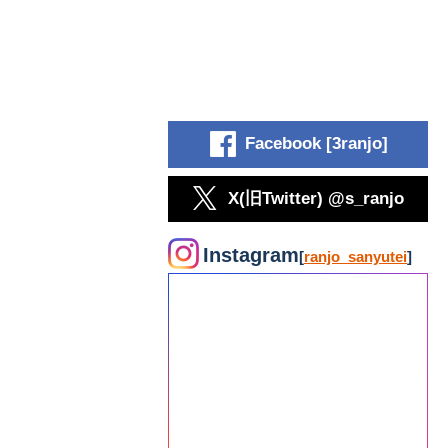
Facebook [3ranjo]
X(旧Twitter) @s_ranjo
Instagram
[
ranjo_sanyutei
]