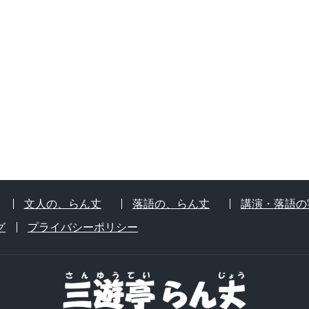
文人の、らん丈
落語の、らん丈
講演・落語の
グ
プライバシーポリシー