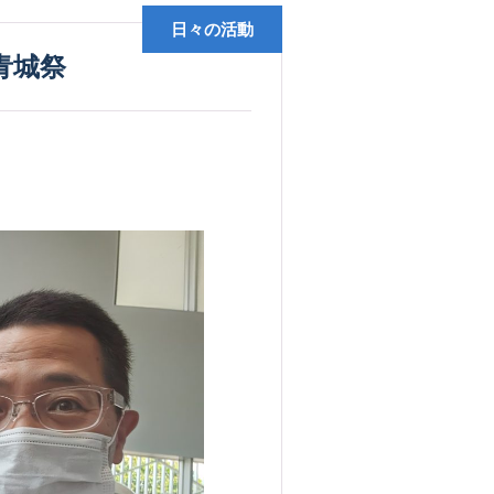
日々の活動
青城祭