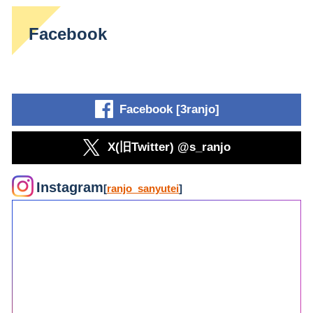
Facebook
Facebook [3ranjo]
X(旧Twitter) @s_ranjo
Instagram
[
ranjo_sanyutei
]