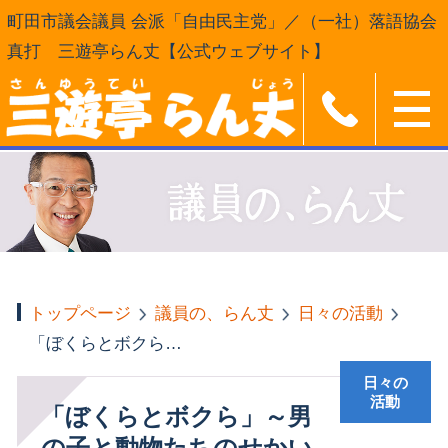
町田市議会議員 会派「自由民主党」／（一社）落語協会
真打 三遊亭らん丈【公式ウェブサイト】
トップページ
議員の、らん丈
日々の活動
「ぼくらとボクら」～男の子と動物たちのせかい～
日々の
活動
「ぼくらとボクら」～男
の子と動物たちのせかい