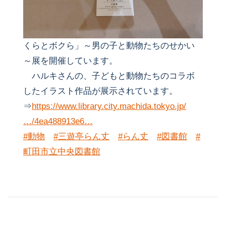
くらとボクら」～男の子と動物たちのせかい
～展を開催しています。
ハルキさんの、子どもと動物たちのコラボ
したイラスト作品が展示されています。
⇒
https://www.library.city.machida.tokyo.jp/
…/4ea488913e6…
#動物
#三遊亭らん丈
#らん丈
#図書館
#
町田市立中央図書館