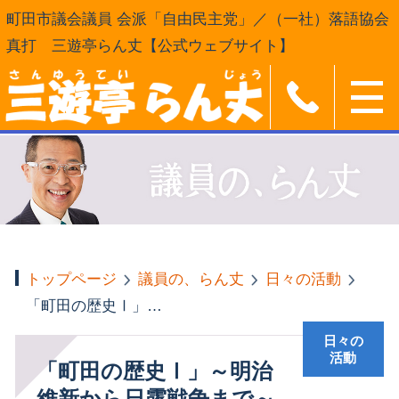
町田市議会議員 会派「自由民主党」／（一社）落語協会
真打 三遊亭らん丈【公式ウェブサイト】
トップページ
議員の、らん丈
日々の活動
「町田の歴史Ⅰ」～明治維新から日露戦争まで～のうち、「町田は神奈川県だった」なぜ多摩は東京府に移管されたのか
日々の
活動
「町田の歴史Ⅰ」～明治
維新から日露戦争まで～