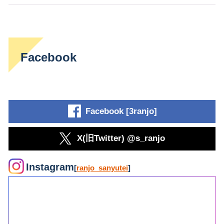
Facebook
Facebook [3ranjo]
X(旧Twitter) @s_ranjo
Instagram
[
ranjo_sanyutei
]