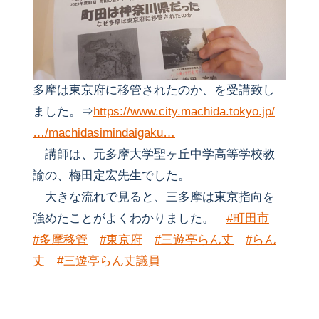
多摩は東京府に移管されたのか、を受講致し
ました。⇒
https://www.city.machida.tokyo.jp/
…/machidasimindaigaku…
講師は、元多摩大学聖ヶ丘中学高等学校教
諭の、梅田定宏先生でした。
大きな流れで見ると、三多摩は東京指向を
強めたことがよくわかりました。
#町田市
#多摩移管
#東京府
#三遊亭らん丈
#らん
丈
#三遊亭らん丈議員