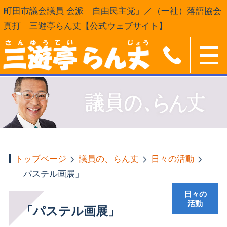
町田市議会議員 会派「自由民主党」／（一社）落語協会
真打 三遊亭らん丈【公式ウェブサイト】
トップページ
議員の、らん丈
日々の活動
「パステル画展」
日々の
活動
「パステル画展」