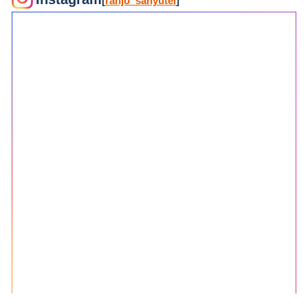
[
ranjo_sanyutei
]