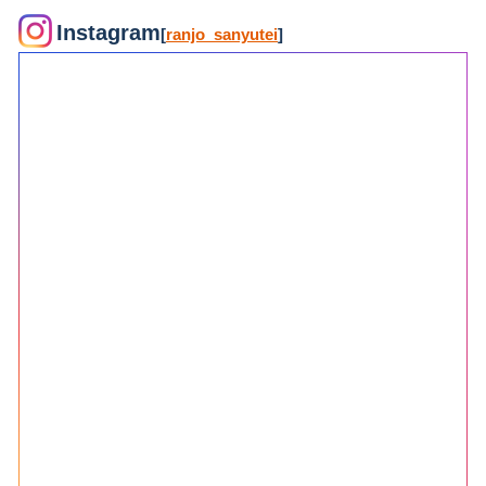
Instagram
[
ranjo_sanyutei
]