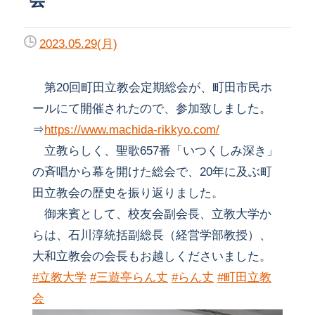
2023.05.29(月)
第20回町田立教会定期総会が、町田市民ホ
ールにて開催されたので、参加致しました。
⇒
https://www.machida-rikkyo.com/
立教らしく、聖歌657番「いつくしみ深き」
の斉唱から幕を開けた総会で、20年に及ぶ町
田立教会の歴史を振り返りました。
御来賓として、校友会副会長、立教大学か
らは、石川淳統括副総長（経営学部教授）、
大和立教会の会長もお越しくださいました。
#立教大学
#三遊亭らん丈
#らん丈
#町田立教
会