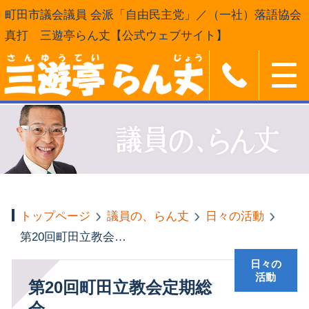
町田市議会議員 会派「自由民主党」／（一社）落語協会
真打 三遊亭らん丈【公式ウェブサイト】
トップページ
議員の、らん丈
日々の活動
第20回町田立教会定期総会
日々の
活動
第20回町田立教会定期総
会