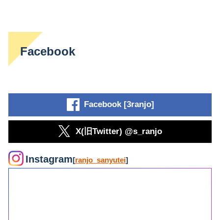
Facebook
Facebook [3ranjo]
X(旧Twitter) @s_ranjo
Instagram
[
ranjo_sanyutei
]