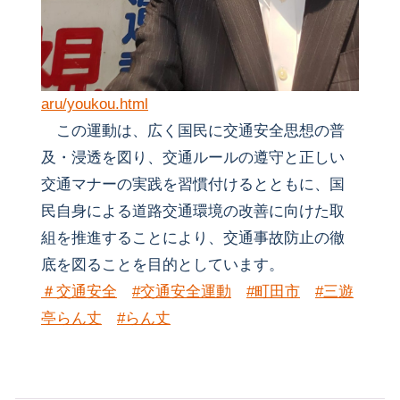
aru/youkou.html
この運動は、広く国民に交通安全思想の普
及・浸透を図り、交通ルールの遵守と正しい
交通マナーの実践を習慣付けるとともに、国
民自身による道路交通環境の改善に向けた取
組を推進することにより、交通事故防止の徹
底を図ることを目的としています。
＃交通安全
#交通安全運動
#町田市
#三遊
亭らん丈
#らん丈