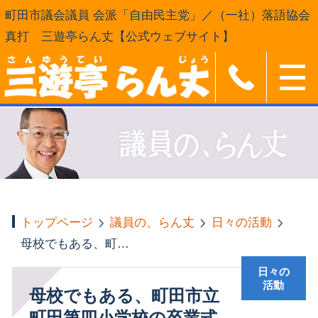
町田市議会議員 会派「自由民主党」／（一社）落語協会
真打 三遊亭らん丈【公式ウェブサイト】
トップページ
議員の、らん丈
日々の活動
母校でもある、町田市立町田第四小学校の卒業式
日々の
活動
母校でもある、町田市立
町田第四小学校の卒業式