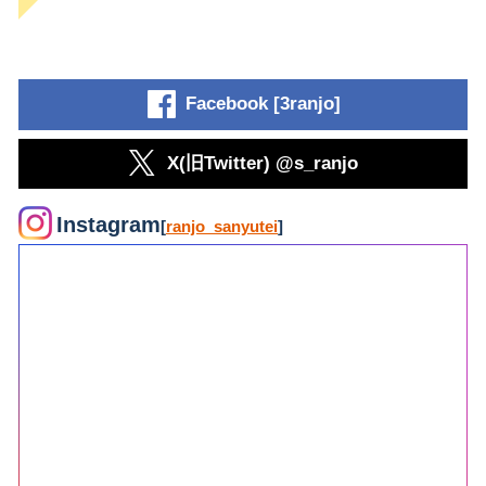
Facebook [3ranjo]
X(旧Twitter) @s_ranjo
Instagram
[
ranjo_sanyutei
]