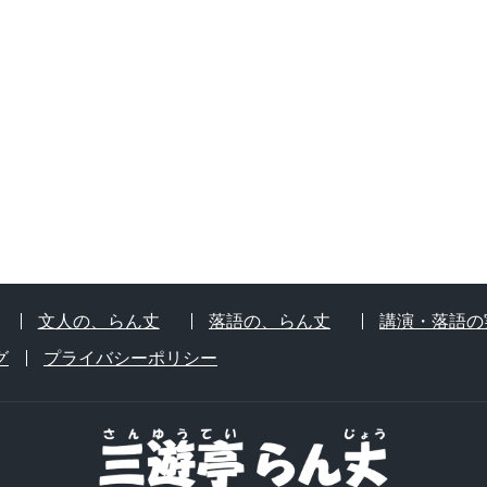
文人の、らん丈
落語の、らん丈
講演・落語の
グ
プライバシーポリシー