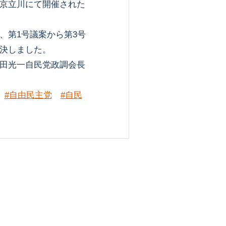
京立川にて開催された
第1号議案から第3号
決しました。
田光一自民党政調会長
#自由民主党
#自民