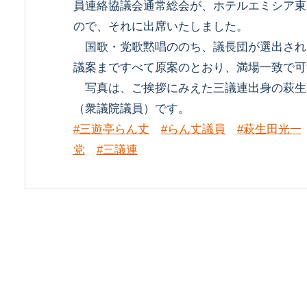
員連絡協議会通常総会が、ホテルエミシア東
ので、それに出席いたしました。
国歌・党歌黙唱ののち、議長団が選出され、
議案まですべて原案のとおり、満場一致で可
写真は、ご挨拶にみえた三議連出身の萩生
（衆議院議員）です。
#三遊亭らん丈
#らん丈議員
#萩生田光一
党
#三議連