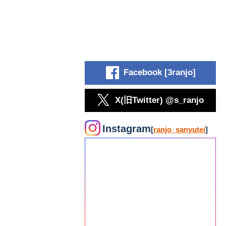
Facebook [3ranjo]
X(旧Twitter) @s_ranjo
Instagram
[
ranjo_sanyutei
]