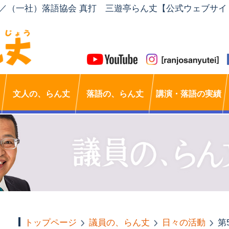
」／（一社）落語協会 真打 三遊亭らん丈【公式ウェブサイ
文人の、らん丈
落語の、らん丈
講演・落語の実績
トップページ
議員の、らん丈
日々の活動