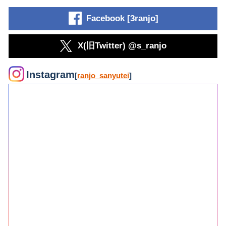
Facebook [3ranjo]
X(旧Twitter) @s_ranjo
Instagram
[
ranjo_sanyutei
]