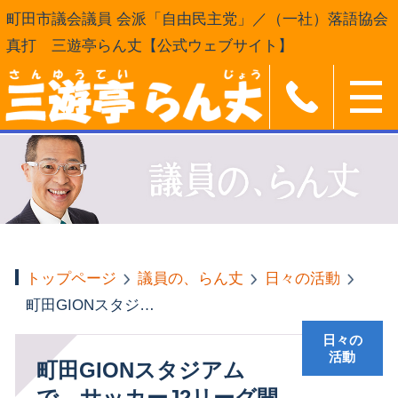
町田市議会議員 会派「自由民主党」／（一社）落語協会
真打 三遊亭らん丈【公式ウェブサイト】
トップページ
議員の、らん丈
日々の活動
町田GIONスタジアムで、サッカーJ2リーグ開幕戦がおこなわれます
日々の
活動
町田GIONスタジアム
で、サッカーJ2リーグ開