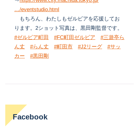
⇒
https://www.city.machida.tokyo.jp/
…/eventstudio.html
もちろん、わたしもゼルビアを応援してお
ります。2ショット写真は、黒田剛監督です。
#ゼルビア町田
#FC町田ゼルビア
#三遊亭ら
ん丈
#らん丈
#町田市
#J2リーグ
#サッ
カー
#黒田剛
Facebook