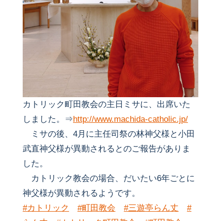
カトリック町田教会の主日ミサに、出席いた
しました。⇒
http://www.machida-catholic.jp/
ミサの後、4月に主任司祭の林神父様と小田
武直神父様が異動されるとのご報告がありま
した。
カトリック教会の場合、だいたい6年ごとに
神父様が異動されるようです。
#カトリック
#町田教会
#三遊亭らん丈
#