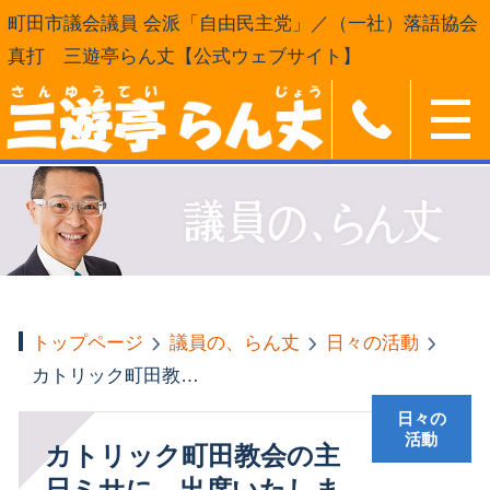
町田市議会議員 会派「自由民主党」／（一社）落語協会
真打 三遊亭らん丈【公式ウェブサイト】
トップページ
議員の、らん丈
日々の活動
カトリック町田教会の主日ミサに、出席いたしました
日々の
活動
カトリック町田教会の主
日ミサに、出席いたしま