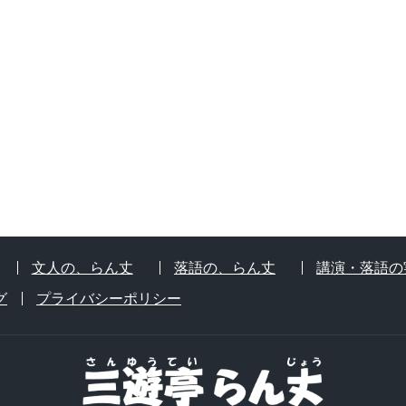
文人の、らん丈
落語の、らん丈
講演・落語の
グ
プライバシーポリシー