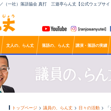
」／（一社）落語協会 真打 三遊亭らん丈【公式ウェブサイ
文人の、らん丈
落語の、らん丈
講演・落語の実績
トップページ
議員の、らん丈
日々の活動