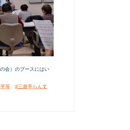
の会）のブースにはい
ー平等
#三遊亭らん丈