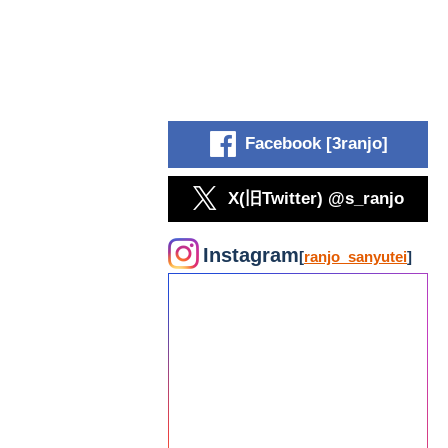
Facebook [3ranjo]
X(旧Twitter) @s_ranjo
Instagram
[
ranjo_sanyutei
]