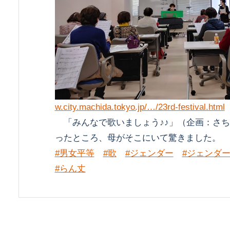
w.city.machida.tokyo.jp/…/23rd-festival.html
「みんなで歌いましょう♪♪」（企画：さち
ったところ、母がそこにいて驚きました。
#男女平等
#歌
#ジェンダー
#ジェンダ
#らん丈