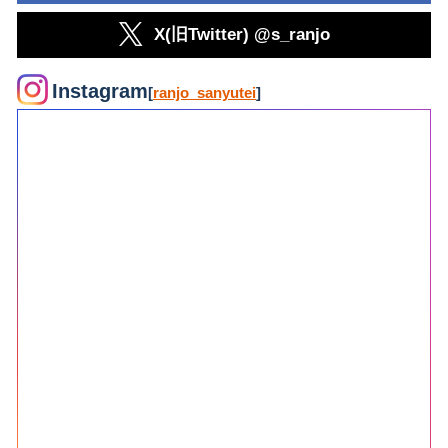
X(旧Twitter) @s_ranjo
Instagram
[
ranjo_sanyutei
]