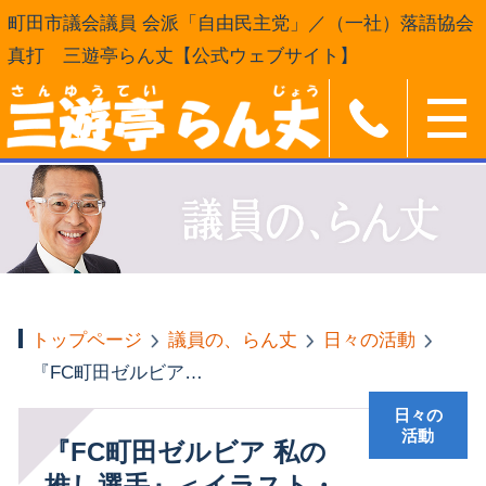
町田市議会議員 会派「自由民主党」／（一社）落語協会
真打 三遊亭らん丈【公式ウェブサイト】
トップページ
議員の、らん丈
日々の活動
『FC町田ゼルビア 私の推し選手』＜イラスト・グッズ展示＞
日々の
活動
『FC町田ゼルビア 私の
推し選手』＜イラスト・