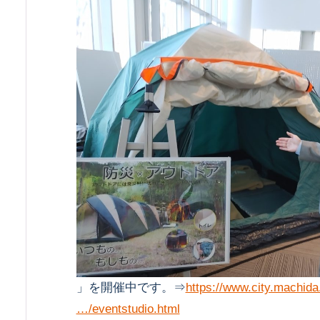
」を開催中です。⇒
https://www.city.machida.
…/eventstudio.html