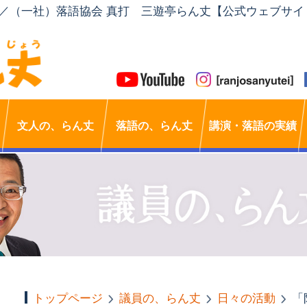
」／（一社）落語協会 真打 三遊亭らん丈【公式ウェブサイ
文人の、らん丈
落語の、らん丈
講演・落語の実績
トップページ
議員の、らん丈
日々の活動