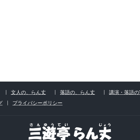
文人の、らん丈
落語の、らん丈
講演・落語の
グ
プライバシーポリシー