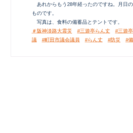
あれからもう28年経ったのですね。月日の
ものです。
写真は、食料の備蓄品とテントです。
＃阪神淡路大震災
#三遊亭らん丈
#三遊
議
#町田市議会議員
#らん丈
#防災
#