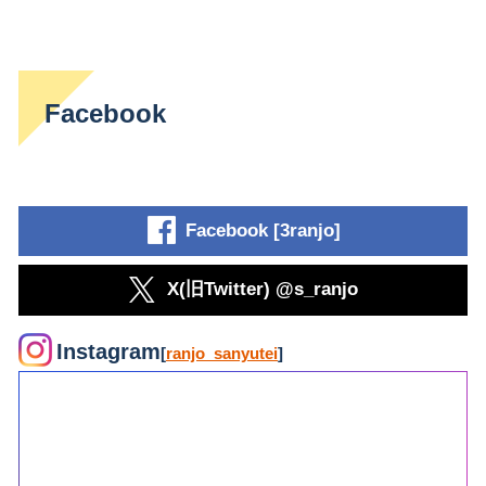
Facebook
Facebook [3ranjo]
X(旧Twitter) @s_ranjo
Instagram
[
ranjo_sanyutei
]