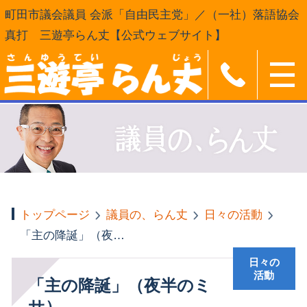
町田市議会議員 会派「自由民主党」／（一社）落語協会
真打 三遊亭らん丈【公式ウェブサイト】
トップページ
議員の、らん丈
日々の活動
「主の降誕」（夜半のミサ）
日々の
活動
「主の降誕」（夜半のミ
サ）