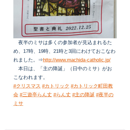
夜半のミサは多くの参加者が見込まれるた
め、17時、19時、21時と3回にわけておこなわ
れました。⇒
http://www.machida-catholic.jp/
本日は、「主の降誕」（日中のミサ）がお
こなわれます。
#クリスマス
#カトリック
#カトリック町田教
会
#三遊亭らん丈
#らん丈
#主の降誕
#夜半の
ミサ