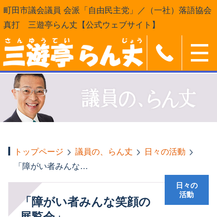
町田市議会議員 会派「自由民主党」／（一社）落語協会
真打 三遊亭らん丈【公式ウェブサイト】
トップページ
議員の、らん丈
日々の活動
「障がい者みんな笑顔の展覧会」
日々の
活動
「障がい者みんな笑顔の
展覧会」