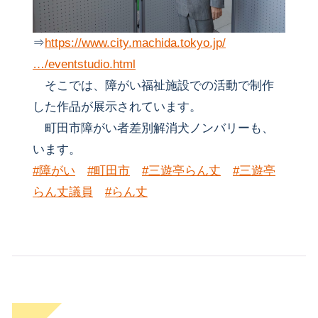
⇒
https://www.city.machida.tokyo.jp/
…/eventstudio.html
そこでは、障がい福祉施設での活動で制作
した作品が展示されています。
町田市障がい者差別解消犬ノンバリーも、
います。
#障がい
#町田市
#三遊亭らん丈
#三遊亭
らん丈議員
#らん丈