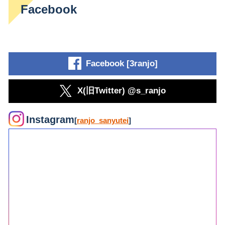
Facebook
Facebook [3ranjo]
X(旧Twitter) @s_ranjo
Instagram
[
ranjo_sanyutei
]