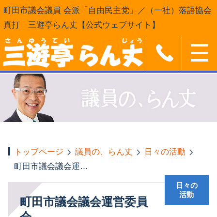
町田市議会議員 会派「自由民主党」／（一社）落語協会
真打 三遊亭らん丈【公式ウェブサイト】
トップページ
議員の、らん丈
日々の活動
町田市議会議会運営委員会
日々の
活動
町田市議会議会運営委員
会