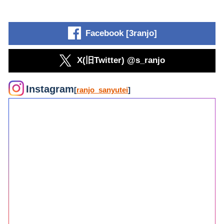
Facebook [3ranjo]
X(旧Twitter) @s_ranjo
Instagram
[
ranjo_sanyutei
]