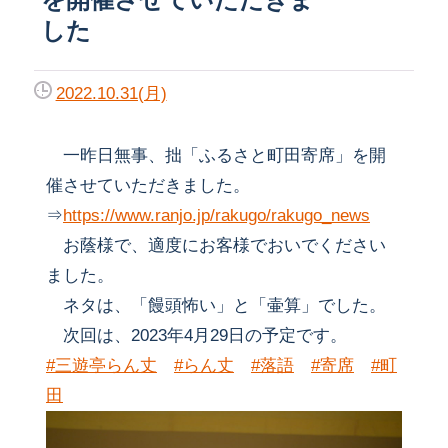
した
2022.10.31(月)
一昨日無事、拙「ふるさと町田寄席」を開
催させていただきました。
⇒
https://www.ranjo.jp/rakugo/rakugo_news
お蔭様で、適度にお客様でおいでください
ました。
ネタは、「饅頭怖い」と「壷算」でした。
次回は、2023年4月29日の予定です。
#三遊亭らん丈
#らん丈
#落語
#寄席
#町
田