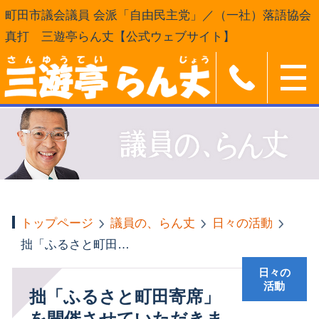
町田市議会議員 会派「自由民主党」／（一社）落語協会
真打 三遊亭らん丈【公式ウェブサイト】
トップページ
議員の、らん丈
日々の活動
拙「ふるさと町田寄席」を開催させていただきました
日々の
活動
拙「ふるさと町田寄席」
を開催させていただきま