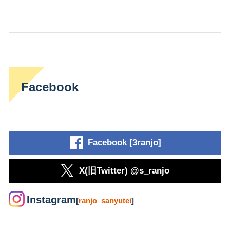
Facebook
Facebook [3ranjo]
X(旧Twitter) @s_ranjo
Instagram
[
ranjo_sanyutei
]