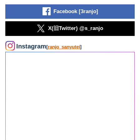
Facebook [3ranjo]
X(旧Twitter) @s_ranjo
Instagram
[
ranjo_sanyutei
]