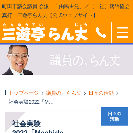
町田市議会議員 会派「自由民主党」／（一社）落語協会
真打 三遊亭らん丈【公式ウェブサイト】
トップページ
議員の、らん丈
日々の活動
社会実験2022「Machida Weekend STREET」
日々の
活動
社会実験
2022「Machida