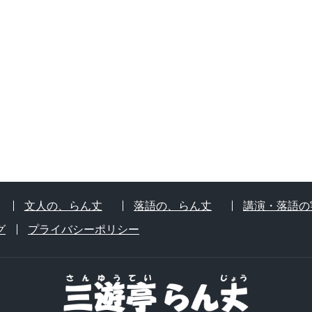
文人の、らん丈
落語の、らん丈
講演・落語の
グ
プライバシーポリシー