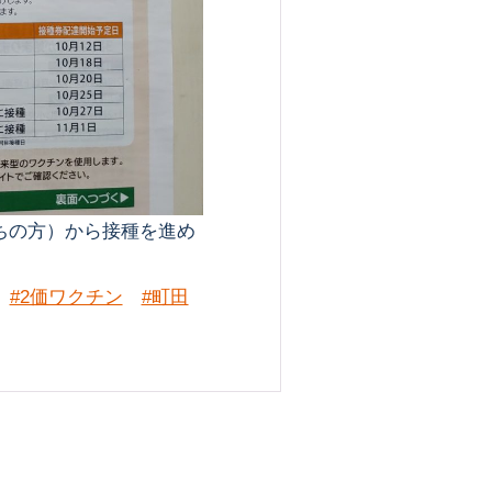
ちの方）から接種を進め
#2価ワクチン
#町田