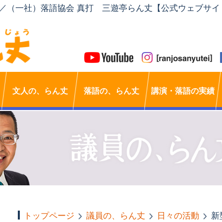
」／（一社）落語協会 真打 三遊亭らん丈【公式ウェブサイ
文人の、らん丈
落語の、らん丈
講演・落語の実績
トップページ
議員の、らん丈
日々の活動