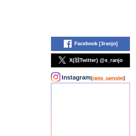
Facebook [3ranjo]
X(旧Twitter) @s_ranjo
Instagram
[
ranjo_sanyutei
]