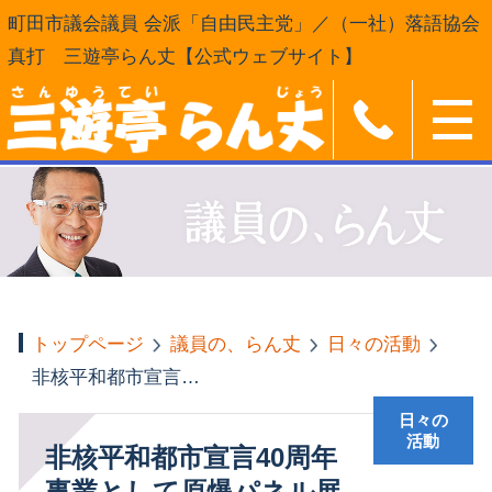
町田市議会議員 会派「自由民主党」／（一社）落語協会
真打 三遊亭らん丈【公式ウェブサイト】
トップページ
議員の、らん丈
日々の活動
非核平和都市宣言40周年事業として原爆パネル展
日々の
活動
非核平和都市宣言40周年
事業として原爆パネル展