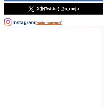
X(旧Twitter) @s_ranjo
Instagram
[
ranjo_sanyutei
]