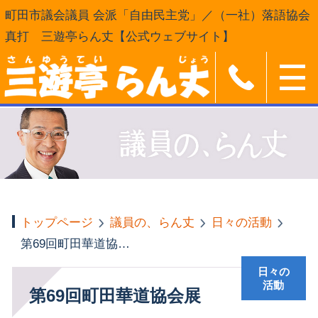
町田市議会議員 会派「自由民主党」／（一社）落語協会
真打 三遊亭らん丈【公式ウェブサイト】
トップページ
議員の、らん丈
日々の活動
第69回町田華道協会展
日々の
活動
第69回町田華道協会展