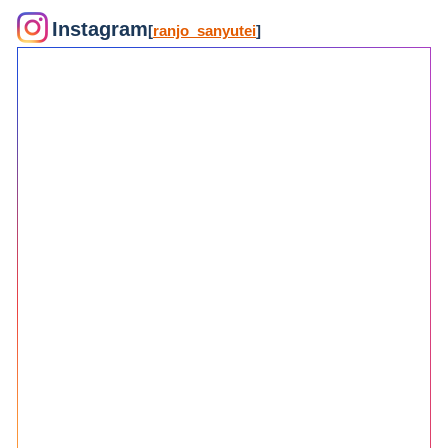
Instagram
[
ranjo_sanyutei
]