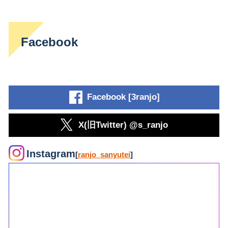
Facebook
Facebook [3ranjo]
X(旧Twitter) @s_ranjo
Instagram
[
ranjo_sanyutei
]