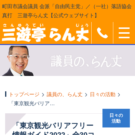
町田市議会議員 会派「自由民主党」／（一社）落語協会
真打 三遊亭らん丈【公式ウェブサイト】
トップページ
議員の、らん丈
日々の活動
「東京観光バリアフリー情報ガイド2022」全30コース
日々の
活動
「東京観光バリアフリー
情報ガイド2022」全30コ