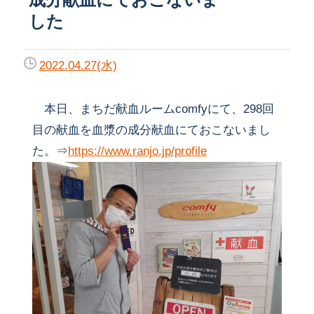
した
2022.04.27(水)
本日、まちだ献血ルームcomfyにて、298回
目の献血を血漿の成分献血にておこないまし
た。⇒
https://www.ranjo.jp/profile