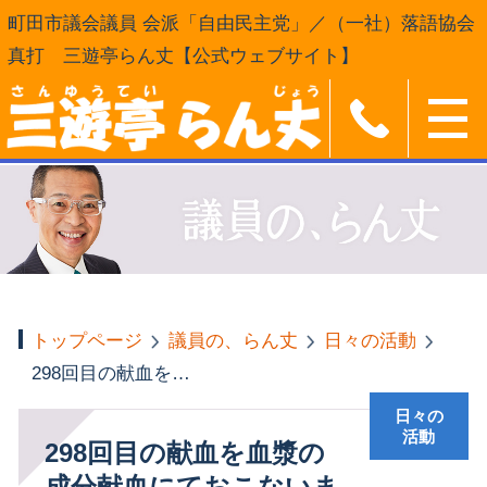
町田市議会議員 会派「自由民主党」／（一社）落語協会
真打 三遊亭らん丈【公式ウェブサイト】
トップページ
議員の、らん丈
日々の活動
298回目の献血を血漿の成分献血にておこないました
日々の
活動
298回目の献血を血漿の
成分献血にておこないま