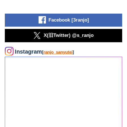
Facebook [3ranjo]
X(旧Twitter) @s_ranjo
Instagram
[
ranjo_sanyutei
]