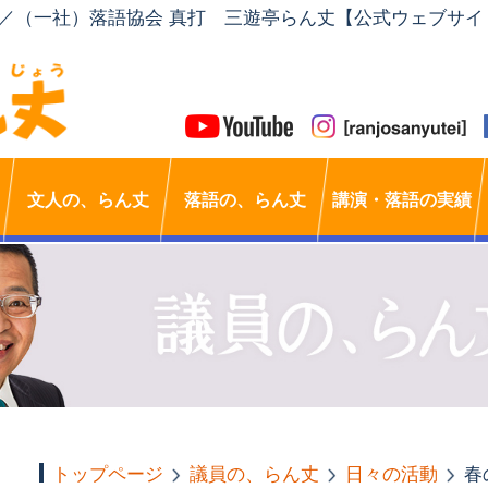
」／（一社）落語協会 真打 三遊亭らん丈【公式ウェブサイ
文人の、らん丈
落語の、らん丈
講演・落語の実績
トップページ
議員の、らん丈
日々の活動