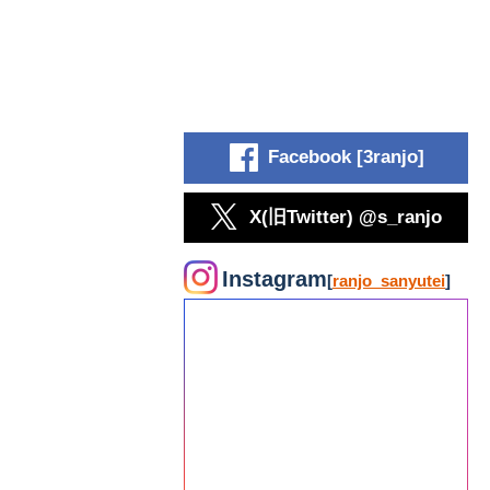
Facebook [3ranjo]
X(旧Twitter) @s_ranjo
Instagram
[
ranjo_sanyutei
]