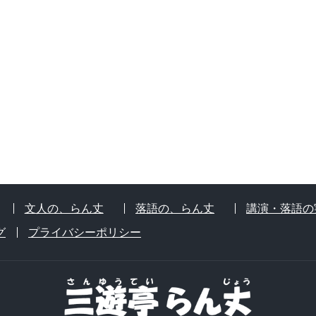
文人の、らん丈
落語の、らん丈
講演・落語の
グ
プライバシーポリシー