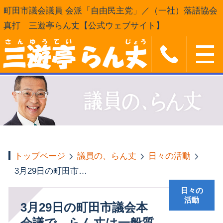
町田市議会議員 会派「自由民主党」／（一社）落語協会
真打 三遊亭らん丈【公式ウェブサイト】
トップページ
議員の、らん丈
日々の活動
3月29日の町田市議会本会議で、らん丈は一般質問をおこないます
日々の
活動
3月29日の町田市議会本
会議で、らん丈は一般質