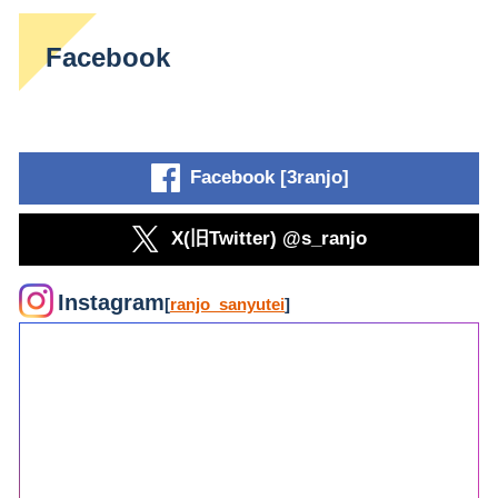
Facebook
Facebook [3ranjo]
X(旧Twitter) @s_ranjo
Instagram
[
ranjo_sanyutei
]