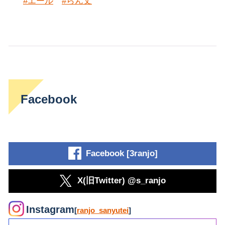
#エール
#らん丈
Facebook
Facebook [3ranjo]
X(旧Twitter) @s_ranjo
Instagram
[
ranjo_sanyutei
]