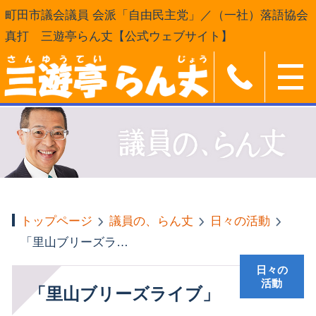
町田市議会議員 会派「自由民主党」／（一社）落語協会
真打 三遊亭らん丈【公式ウェブサイト】
トップページ
議員の、らん丈
日々の活動
「里山ブリーズライブ」
日々の
活動
「里山ブリーズライブ」