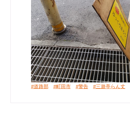
#道路部
#町田市
#警告
#三遊亭らん丈