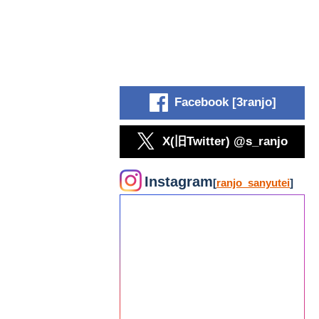
Facebook [3ranjo]
X(旧Twitter) @s_ranjo
Instagram
[
ranjo_sanyutei
]