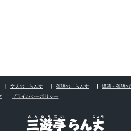
文人の、らん丈
落語の、らん丈
講演・落語の
グ
プライバシーポリシー