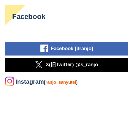
Facebook
Facebook [3ranjo]
X(旧Twitter) @s_ranjo
Instagram
[
ranjo_sanyutei
]