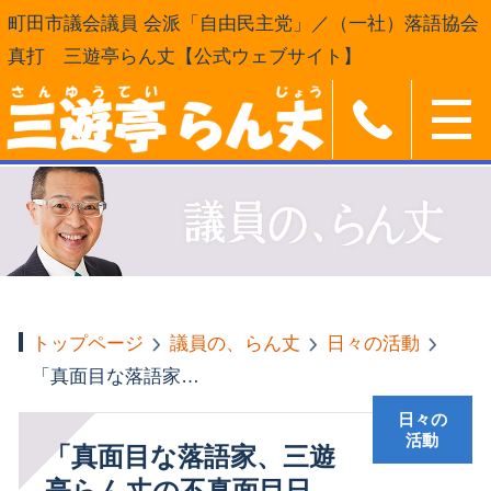
町田市議会議員 会派「自由民主党」／（一社）落語協会
真打 三遊亭らん丈【公式ウェブサイト】
トップページ
議員の、らん丈
日々の活動
「真面目な落語家、三遊亭らん丈の不真面目日記」
日々の
活動
「真面目な落語家、三遊
亭らん丈の不真面目日