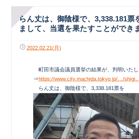
らん丈は、御陰様で、3,338.181票を賜り
まして、当選を果たすことができ
2022.02.21(月)
町田市議会議員選挙の結果が、判明いたし
⇒
https://www.city.machida.tokyo.jp/…/shigi
らん丈は、御陰様で、3,338.181票を