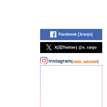
Facebook [3ranjo]
X(旧Twitter) @s_ranjo
Instagram
[
ranjo_sanyutei
]