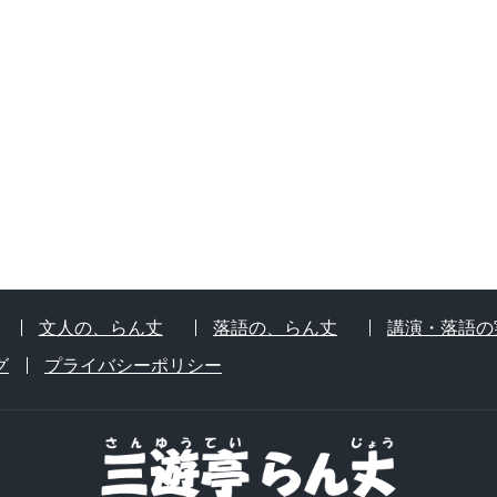
文人の、らん丈
落語の、らん丈
講演・落語の
グ
プライバシーポリシー