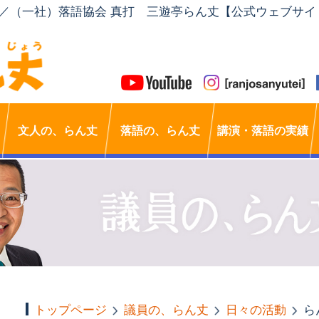
」／（一社）落語協会 真打 三遊亭らん丈【公式ウェブサイ
文人の、らん丈
落語の、らん丈
講演・落語の実績
トップページ
議員の、らん丈
日々の活動