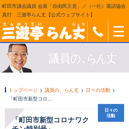
町田市議会議員 会派「自由民主党」／（一社）落語協会
真打 三遊亭らん丈【公式ウェブサイト】
トップページ
議員の、らん丈
日々の活動
「町田市新型コロナワクチン特別号」
日々の
活動
「町田市新型コロナワク
チン特別号」