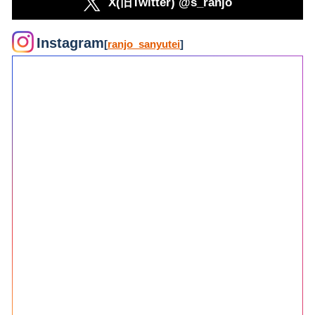
X(旧Twitter) @s_ranjo
Instagram
[
ranjo_sanyutei
]