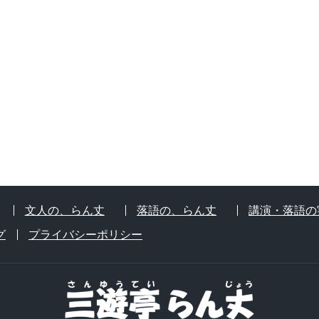
文人の、らん丈
落語の、らん丈
講演・落語の
グ
プライバシーポリシー