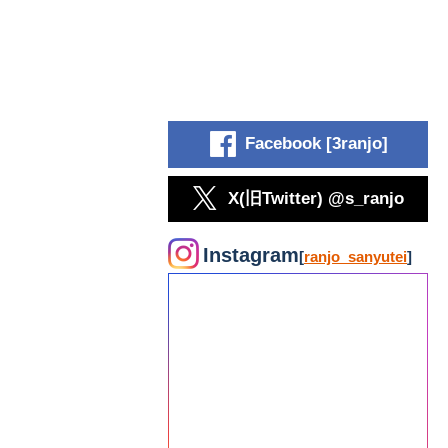
Facebook [3ranjo]
X(旧Twitter) @s_ranjo
Instagram
[
ranjo_sanyutei
]