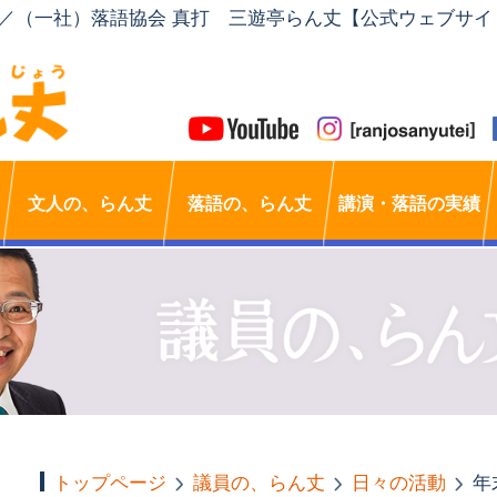
」／（一社）落語協会 真打 三遊亭らん丈【公式ウェブサイ
文人の、らん丈
落語の、らん丈
講演・落語の実績
トップページ
議員の、らん丈
日々の活動