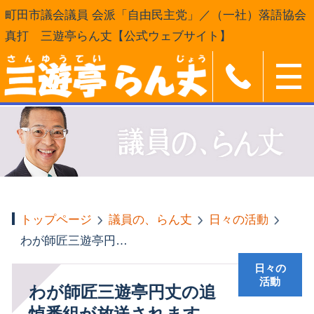
町田市議会議員 会派「自由民主党」／（一社）落語協会
真打 三遊亭らん丈【公式ウェブサイト】
トップページ
議員の、らん丈
日々の活動
わが師匠三遊亭円丈の追悼番組が放送されます
日々の
活動
わが師匠三遊亭円丈の追
悼番組が放送されます