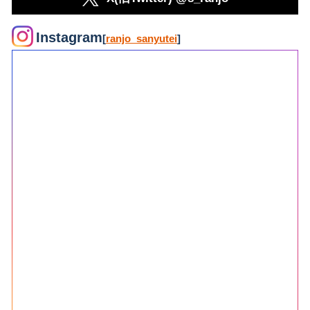
Instagram
[
ranjo_sanyutei
]