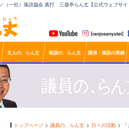
」／（一社）落語協会 真打 三遊亭らん丈【公式ウェブサイ
文人の、らん丈
落語の、らん丈
講演・落語の実績
トップページ
議員の、らん丈
日々の活動