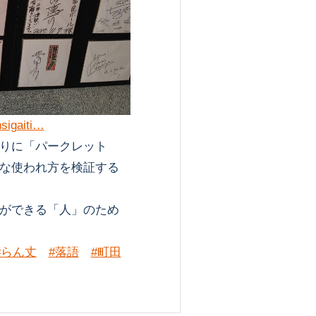
nsigaiti…
りに「パークレット
な使われ方を検証する
ができる「人」のため
#らん丈
#落語
#町田