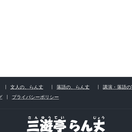
文人の、らん丈
落語の、らん丈
講演・落語の
グ
プライバシーポリシー