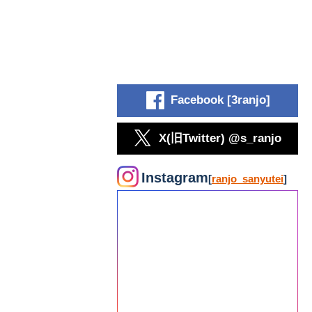
Facebook [3ranjo]
X(旧Twitter) @s_ranjo
Instagram
[
ranjo_sanyutei
]