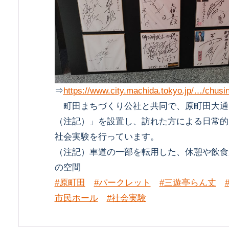
⇒
https://www.city.machida.tokyo.jp/…/chusi
町田まちづくり公社と共同で、原町田大通
（注記）」を設置し、訪れた方による日常的
社会実験を行っています。
（注記）車道の一部を転用した、休憩や飲食
の空間
#原町田
#パークレット
#三遊亭らん丈
市民ホール
#社会実験