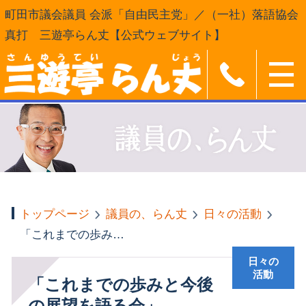
町田市議会議員 会派「自由民主党」／（一社）落語協会
真打 三遊亭らん丈【公式ウェブサイト】
トップページ
議員の、らん丈
日々の活動
「これまでの歩みと今後の展望を語る会」
日々の
活動
「これまでの歩みと今後
の展望を語る会」