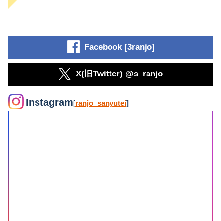
Facebook [3ranjo]
X(旧Twitter) @s_ranjo
Instagram
[
ranjo_sanyutei
]