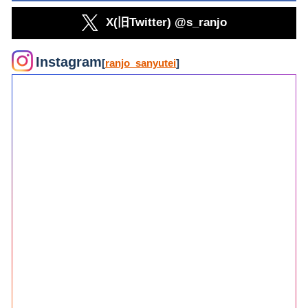
X(旧Twitter) @s_ranjo
Instagram
[
ranjo_sanyutei
]