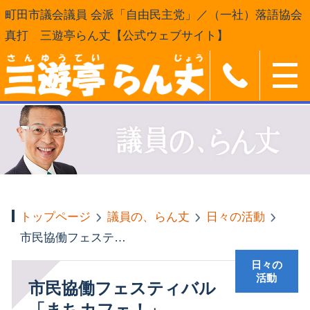
町田市議会議員 会派「自由民主党」／（一社）落語協会
真打 三遊亭らん丈【公式ウェブサイト】
トップページ
議員の、らん丈
日々の活動
市民協働フェスティバル「まちカフェ！」
日々の
活動
市民協働フェスティバル
「まちカフェ！」