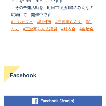
ェ！を企画・運営しています。
その告知活動を、町田市役所1階のみんなの
広場にて、開催中です。
#まちカフェ
#町田市
#三遊亭らん丈
#ら
ん丈
#三遊亭らん丈議員
#町内会
#自治会
Facebook
Facebook [3ranjo]