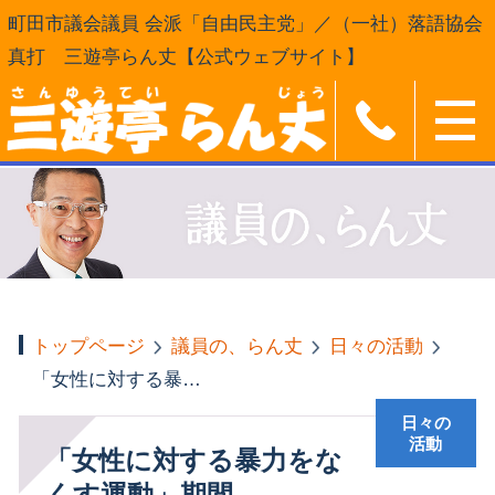
町田市議会議員 会派「自由民主党」／（一社）落語協会
真打 三遊亭らん丈【公式ウェブサイト】
トップページ
議員の、らん丈
日々の活動
「女性に対する暴力をなくす運動」期間
日々の
活動
「女性に対する暴力をな
くす運動」期間