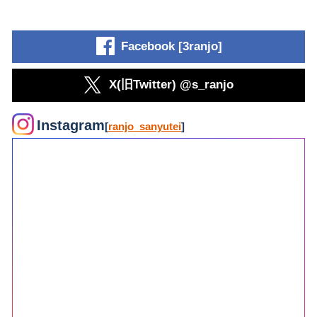
Facebook [3ranjo]
X(旧Twitter) @s_ranjo
Instagram
[
ranjo_sanyutei
]