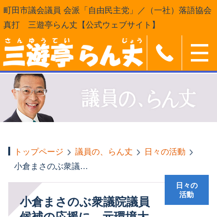
町田市議会議員 会派「自由民主党」／（一社）落語協会
真打 三遊亭らん丈【公式ウェブサイト】
トップページ
議員の、らん丈
日々の活動
小倉まさのぶ衆議院議員候補の応援に、元環境大臣の中川雅治（参議院）議員
日々の
活動
小倉まさのぶ衆議院議員
候補の応援に、元環境大