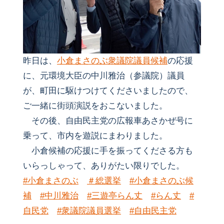
昨日は、
小倉まさのぶ衆議院議員候補
の応援
に、元環境大臣の中川雅治（参議院）議員
が、町田に駆けつけてくださいましたので、
ご一緒に街頭演説をおこないました。
その後、自由民主党の広報車あさかぜ号に
乗って、市内を遊説にまわりました。
小倉候補の応援に手を振ってくださる方も
いらっしゃって、ありがたい限りでした。
#小倉まさのぶ
＃総選挙
#小倉まさのぶ候
補
#中川雅治
#三遊亭らん丈
#らん丈
#
自民党
#衆議院議員選挙
#自由民主党