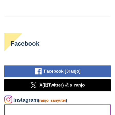
Facebook
Facebook [3ranjo]
X(旧Twitter) @s_ranjo
Instagram
[
ranjo_sanyutei
]