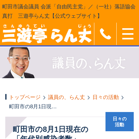
町田市議会議員 会派「自由民主党」／（一社）落語協会
真打 三遊亭らん丈【公式ウェブサイト】
トップページ
議員の、らん丈
日々の活動
町田市の8月1日現在の「年代別感染者数」
日々の
活動
町田市の8月1日現在の
「年代別感染者数」