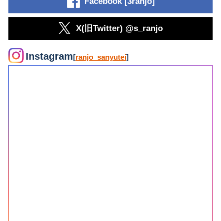
Facebook [3ranjo]
X(旧Twitter) @s_ranjo
Instagram
[
ranjo_sanyutei
]