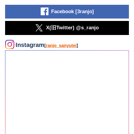
Facebook [3ranjo]
X(旧Twitter) @s_ranjo
Instagram
[
ranjo_sanyutei
]