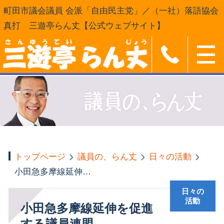
町田市議会議員 会派「自由民主党」／（一社）落語協会
真打 三遊亭らん丈【公式ウェブサイト】
トップページ
議員の、らん丈
日々の活動
小田急多摩線延伸を促進する議員連盟
日々の
活動
小田急多摩線延伸を促進
する議員連盟