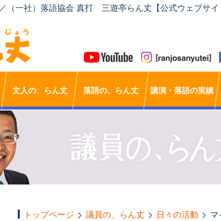
」／（一社）落語協会 真打 三遊亭らん丈【公式ウェブサイ
文人の、らん丈
落語の、らん丈
講演・落語の実績
トップページ
議員の、らん丈
日々の活動