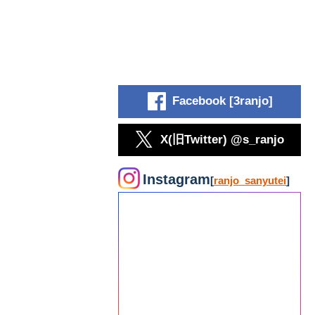
Facebook [3ranjo]
X(旧Twitter) @s_ranjo
Instagram
[
ranjo_sanyutei
]