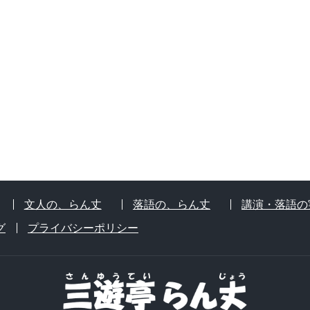
文人の、らん丈
落語の、らん丈
講演・落語の
グ
プライバシーポリシー