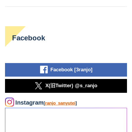
Facebook
Facebook [3ranjo]
X(旧Twitter) @s_ranjo
Instagram
[
ranjo_sanyutei
]