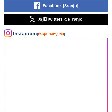
Facebook [3ranjo]
X(旧Twitter) @s_ranjo
Instagram
[
ranjo_sanyutei
]