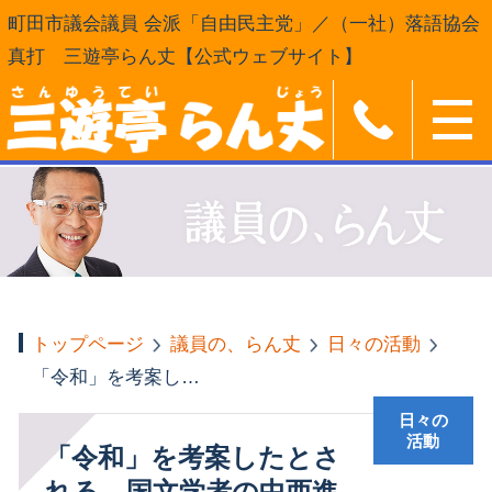
町田市議会議員 会派「自由民主党」／（一社）落語協会
真打 三遊亭らん丈【公式ウェブサイト】
トップページ
議員の、らん丈
日々の活動
「令和」を考案したとされる、国文学者の中西進さん
日々の
活動
「令和」を考案したとさ
れる、国文学者の中西進