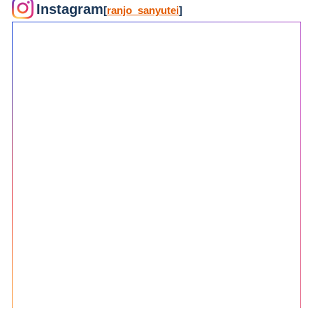
Instagram
[
ranjo_sanyutei
]