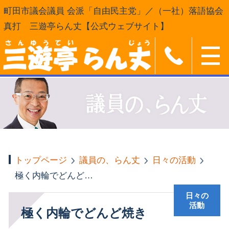
町田市議会議員 会派「自由民主党」／（一社）落語協会
真打 三遊亭らん丈【公式ウェブサイト】
トップページ
議員の、らん丈
日々の活動
極く内輪でどんど焼き
日々の
活動
極く内輪でどんど焼き