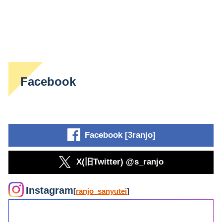
Facebook
Facebook [3ranjo]
X(旧Twitter) @s_ranjo
Instagram
[
ranjo_sanyutei
]