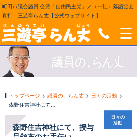
町田市議会議員 会派「自由民主党」／（一社）落語協会
真打 三遊亭らん丈【公式ウェブサイト】
トップページ
議員の、らん丈
日々の活動
森野住吉神社にて、授与品頒布のお手伝い
日々の
活動
森野住吉神社にて、授与
品頒布のお手伝い