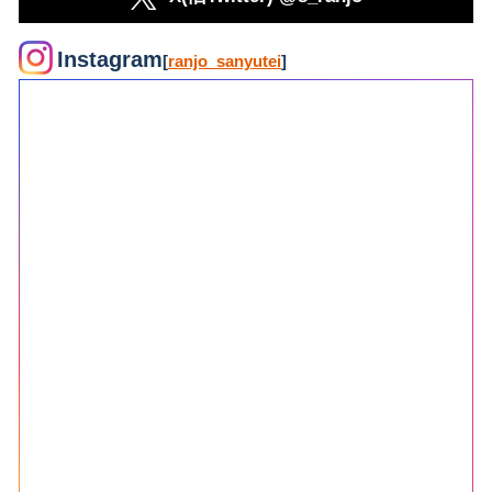
Instagram
[
ranjo_sanyutei
]