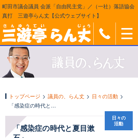
町田市議会議員 会派「自由民主党」／（一社）落語協会
真打 三遊亭らん丈【公式ウェブサイト】
トップページ
議員の、らん丈
日々の活動
「感染症の時代と夏目漱石」
日々の
活動
「感染症の時代と夏目漱
石」